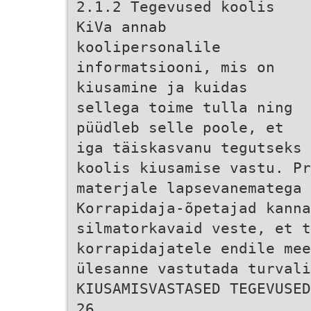
2.1.2 Tegevused koolis
KiVa annab
koolipersonalile
informatsiooni, mis on
kiusamine ja kuidas
sellega toime tulla ning
püüdleb selle poole, et
iga täiskasvanu tegutseks
koolis kiusamise vastu. Pr
materjale lapsevanematega 
Korrapidaja-õpetajad kanna
silmatorkavaid veste, et t
korrapidajatele endile mee
ülesanne vastutada turvali
KIUSAMISVASTASED TEGEVUSED
26