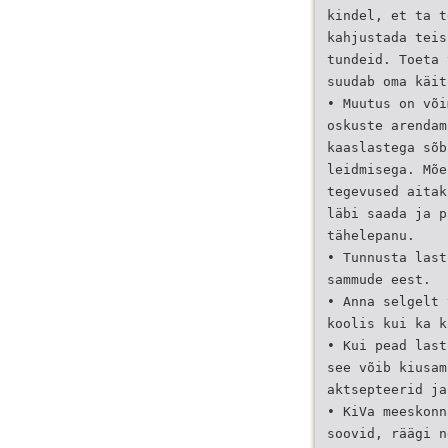
kindel, et ta t
kahjustada teis
tundeid. Toeta 
suudab oma käit
• Muutus on või
oskuste arendam
kaaslastega sõb
leidmisega. Mõe
tegevused aitak
läbi saada ja p
tähelepanu.
• Tunnusta last
sammude eest.
• Anna selgelt 
koolis kui ka k
• Kui pead last
see võib kiusam
aktsepteerid ja
• KiVa meeskonn
soovid, räägi n