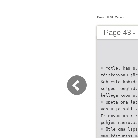
Basic HTML Version
Page 43 -
• Mõtle, kas su
täiskasvanu jär
Kehtesta hobide
selged reeglid.
kellega koos su
• Õpeta oma lap
vastu ja salliv
Erinevus on rik
põhjus naeruvää
• Ütle oma laps
oma käitumist m