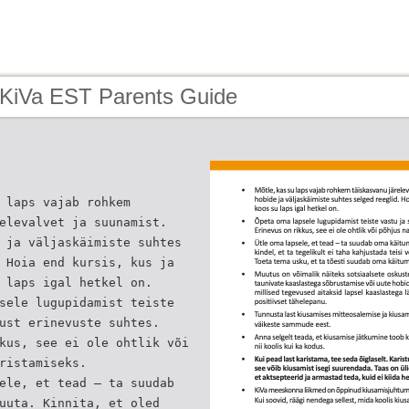
 KiVa EST Parents Guide
 laps vajab rohkem
elevalvet ja suunamist.
 ja väljaskäimiste suhtes
 Hoia end kursis, kus ja
 laps igal hetkel on.
sele lugupidamist teiste
ust erinevuste suhtes.
kus, see ei ole ohtlik või
ristamiseks.
ele, et tead – ta suudab
uuta. Kinnita, et oled