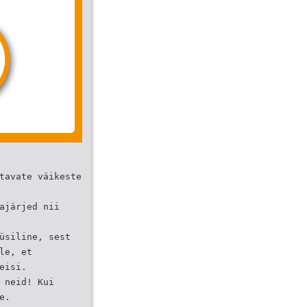
tavate väikeste
ajärjed nii
üsiline, sest
le, et
eisi.
 neid! Kui
e.