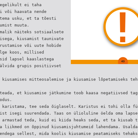
egelikult ei taha
i või haavata nende
tema usku, et ta tõesti
umist muuta.
malik näiteks sotsiaalsete
isega, kiusamist taunivate
rustamise või uute hobide
lge koos, millised
sid lapsel kaaslastega
älvida grupis positiivset
 kiusamises mitteosalemise ja kiusamise lõpetamiseks teh
teada, et kiusamise jätkumine toob kaasa negatiivsed tag
odus.
 karistama, tee seda õiglaselt. Karistus ei tohi olla fü
ist isegi suurendada. Taas on ülioluline öelda oma lapse
 armastad teda, kuid ei kiida heaks seda, et ta kiusab t
a liikmed on õppinud kiusamisjuhtumeid lahendama. Usalda
endega sellest, mida koolis kiusamise peatamiseks tehaks