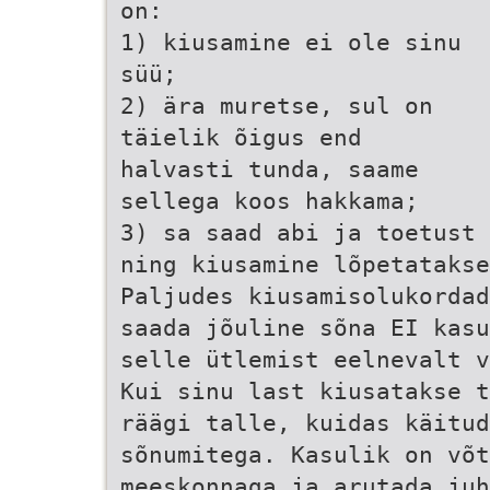
on:
1) kiusamine ei ole sinu
süü;
2) ära muretse, sul on
täielik õigus end
halvasti tunda, saame
sellega koos hakkama;
3) sa saad abi ja toetust
ning kiusamine lõpetatakse
Paljudes kiusamisolukordad
saada jõuline sõna EI kasu
selle ütlemist eelnevalt v
Kui sinu last kiusatakse t
räägi talle, kuidas käitud
sõnumitega. Kasulik on võ
meeskonnaga ja arutada juh