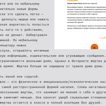
ете или по мобильному
нительно новые формы
ски это сделать легко –
 щелкнуть мышью или нажать
зкая вероятность попасться
ть кого-то к действиям,
но не делает. Кибертравля
имной. По мобильному
мпьютеру можно
слухи, отправлять интимные
ную информацию, издевательские или угрожающие сообщения.
граничивается школьным днем, однако в Интернете жертва д
е время. Жертва больше не защищена от травли даже дома.
ть явной или скрытой.
вли – это физическое и эмоциональное/психологическое нас
 самой растпространенной формой насилия. Слова негативн
мосознание жертвы, что занижает ее мнение о себе и други
ю замечают меньше. Она наносит ущерб социальным отношени
 жертва остается в классе в полной изоляции без друзей.