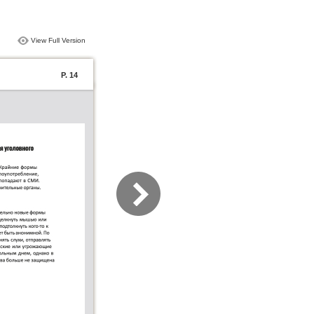
View Full Version
P. 14