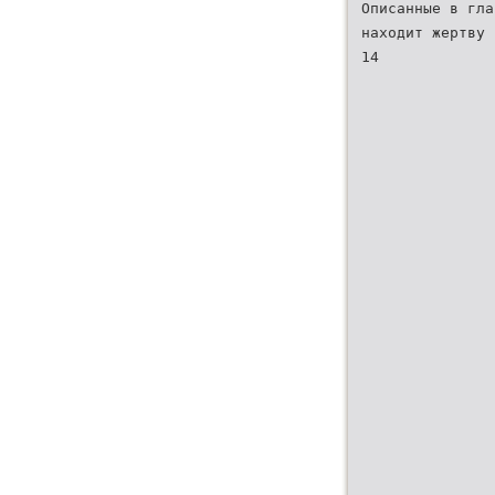
Описанные в гла
находит жертву 
14