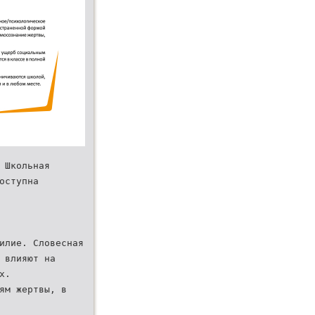
 Школьная
оступна
илие. Словесная
о влияют на
х.
ям жертвы, в